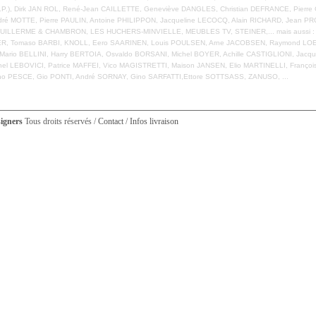
.R.P.), Dirk JAN ROL, René-Jean CAILLETTE, Geneviève DANGLES, Christian DEFRANCE, Pier
ré MOTTE, Pierre PAULIN, Antoine PHILIPPON, Jacqueline LECOCQ, Alain RICHARD, Jean 
ILLERME & CHAMBRON, LES HUCHERS-MINVIELLE, MEUBLES TV, STEINER,... mais aussi : C
, Tomaso BARBI, KNOLL, Eero SAARINEN, Louis POULSEN, Arne JACOBSEN, Raymond LOEWY
Mario BELLINI, Harry BERTOIA, Osvaldo BORSANI, Michel BOYER, Achille CASTIGLIONI, Jacq
 LEBOVICI, Patrice MAFFEI, Vico MAGISTRETTI, Maison JANSEN, Elio MARTINELLI, François
o PESCE, Gio PONTI, André SORNAY, Gino SARFATTI,Ettore SOTTSASS, ZANUSO, ...
signers
Tous droits réservés /
Contact
/
Infos livraison