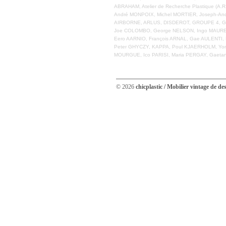
ABRAHAM, Atelier de Recherche Plastique (A
André MONPOIX, Michel MORTIER, Joseph-And
AIRBORNE, ARLUS, DISDEROT, GROUPE 4, GU
Joe COLOMBO, George NELSON, Ingo MAURER
Eero AARNIO, François ARNAL, Gae AULENTI, 
Peter GHYCZY, KAPPA, Poul KJAERHOLM, Yonel
MOURGUE, Ico PARISI, Maria PERGAY, Gaetan
© 2026
chicplastic / Mobilier vintage de de