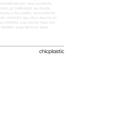
re GAUTIER-DELAYE, Pierre GUARICHE,
PROUVE, LE CORBUSIER, Max SAUZE,
harles & Ray EAMES, Verner PANTON,
, ARTIFORT, Marc HELD, Alvar AALTO,
ues CHARLES, Luigi COLANI, Robin DAY,
 MONNET, Serge MOUILLE, Olivier