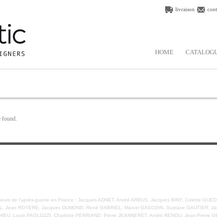
livraison
cont
HOME
CATALOG
e found.
 éditeurs de l’après-guerre en France : Jacques ADNET, André ARBUS, Jacques BINY, Colette 
L, Jean ROYERE, Jacques DUMOND, René GABRIEL, Marcel GASCOIN, Gustave GAUTIER, Jacq
IEU, Louis PAOLOZZI, Charlotte PERRIAND, Pierre JEANNERET, André RENOU, Jean-Pierre G