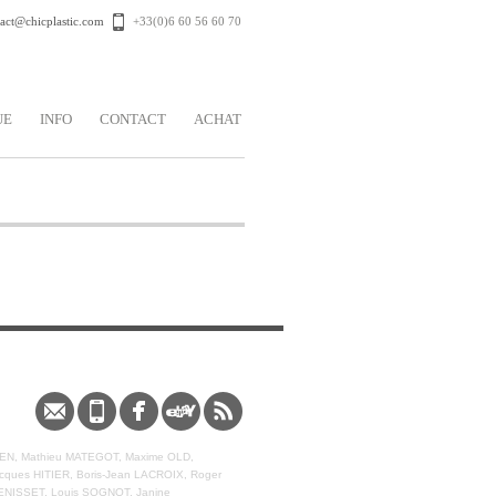
act@chicplastic.com
+33(0)6 60 56 60 70
UE
INFO
CONTACT
ACHAT
Contact
Phone
Facebook
Ebay
Rss
GUEDEN, Mathieu MATEGOT, Maxime OLD,
ues HITIER, Boris-Jean LACROIX, Roger
ENISSET, Louis SOGNOT, Janine