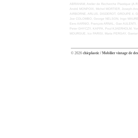
ABRAHAM, Atelier de Recherche Plastique (A
André MONPOIX, Michel MORTIER, Joseph-And
AIRBORNE, ARLUS, DISDEROT, GROUPE 4, GU
Joe COLOMBO, George NELSON, Ingo MAURER
Eero AARNIO, François ARNAL, Gae AULENTI, 
Peter GHYCZY, KAPPA, Poul KJAERHOLM, Yonel
MOURGUE, Ico PARISI, Maria PERGAY, Gaetan
© 2026
chicplastic / Mobilier vintage de de