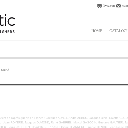
livraison
cont
HOME
CATALOG
e found.
 éditeurs de l’après-guerre en France : Jacques ADNET, André ARBUS, Jacques BINY, Colette 
L, Jean ROYERE, Jacques DUMOND, René GABRIEL, Marcel GASCOIN, Gustave GAUTIER, Jacq
IEU, Louis PAOLOZZI, Charlotte PERRIAND, Pierre JEANNERET, André RENOU, Jean-Pierre G