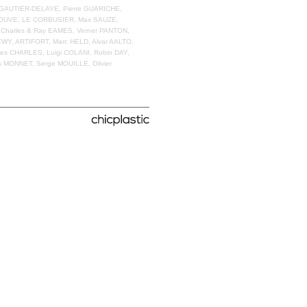
re GAUTIER-DELAYE, Pierre GUARICHE,
PROUVE, LE CORBUSIER, Max SAUZE,
harles & Ray EAMES, Verner PANTON,
, ARTIFORT, Marc HELD, Alvar AALTO,
ues CHARLES, Luigi COLANI, Robin DAY,
 MONNET, Serge MOUILLE, Olivier