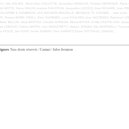
.R.P.), Dirk JAN ROL, René-Jean CAILLETTE, Geneviève DANGLES, Christian DEFRANCE, Pier
ré MOTTE, Pierre PAULIN, Antoine PHILIPPON, Jacqueline LECOCQ, Alain RICHARD, Jean 
ILLERME & CHAMBRON, LES HUCHERS-MINVIELLE, MEUBLES TV, STEINER,... mais aussi : C
, Tomaso BARBI, KNOLL, Eero SAARINEN, Louis POULSEN, Arne JACOBSEN, Raymond LOEWY
Mario BELLINI, Harry BERTOIA, Osvaldo BORSANI, Michel BOYER, Achille CASTIGLIONI, Jacq
 LEBOVICI, Patrice MAFFEI, Vico MAGISTRETTI, Maison JANSEN, Elio MARTINELLI, François
o PESCE, Gio PONTI, André SORNAY, Gino SARFATTI,Ettore SOTTSASS, ZANUSO, ...
signers
Tous droits réservés /
Contact
/
Infos livraison