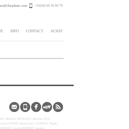
act@chicplastic.com
+33(0)6 60 56 60 70
UE
INFO
CONTACT
ACHAT
Contact
Phone
Facebook
Ebay
Rss
GUEDEN, Mathieu MATEGOT, Maxime OLD,
ues HITIER, Boris-Jean LACROIX, Roger
ENISSET, Louis SOGNOT, Janine